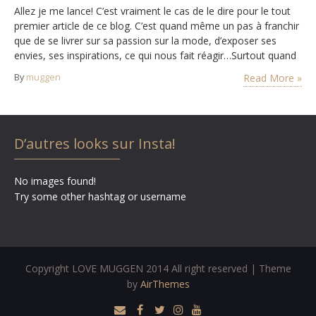
Allez je me lance! C’est vraiment le cas de le dire pour le tout
premier article de ce blog. C’est quand même un pas à franchir
que de se livrer sur sa passion sur la mode, d’exposer ses
envies, ses inspirations, ce qui nous fait réagir…Surtout quand
il s’agit comme ici de porter une jupe jaune…Mais je me suis
By
muggen
Read More »
lancée!…
D’autres looks sur Insta!
No images found!
Try some other hashtag or username
Copyright LOVE MUGGEN 2014 All right reserved | Theme
by
AirThemes