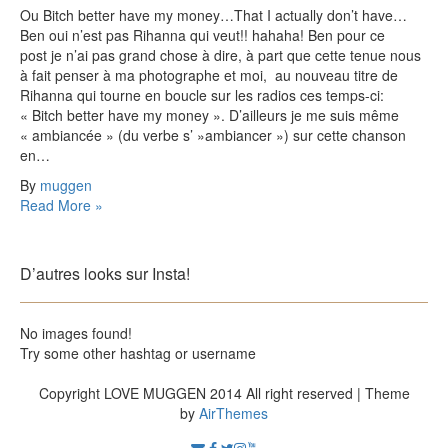
Ou Bitch better have my money…That I actually don’t have…
Ben oui n’est pas Rihanna qui veut!! hahaha! Ben pour ce
post je n’ai pas grand chose à dire, à part que cette tenue nous
à fait penser à ma photographe et moi, au nouveau titre de
Rihanna qui tourne en boucle sur les radios ces temps-ci:
« Bitch better have my money ». D’ailleurs je me suis même
« ambiancée » (du verbe s’ »ambiancer ») sur cette chanson
en…
By
muggen
Read More »
D’autres looks sur Insta!
No images found!
Try some other hashtag or username
Copyright LOVE MUGGEN 2014 All right reserved | Theme
by
AirThemes