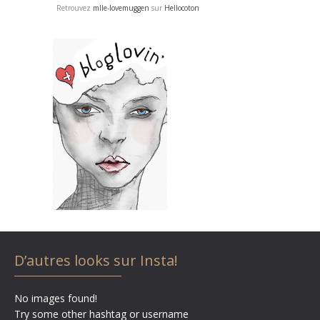
Retrouvez
mlle-lovemuggen
sur
Hellocoton
D’autres looks sur Insta!
No images found!
Try some other hashtag or username