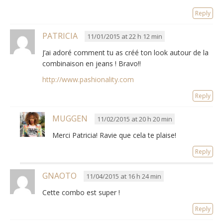
Reply
PATRICIA
11/01/2015 at 22 h 12 min
J’ai adoré comment tu as créé ton look autour de la
combinaison en jeans ! Bravo!!
http://www.pashionality.com
Reply
MUGGEN
11/02/2015 at 20 h 20 min
Merci Patricia! Ravie que cela te plaise!
Reply
GNAOTO
11/04/2015 at 16 h 24 min
Cette combo est super !
Reply