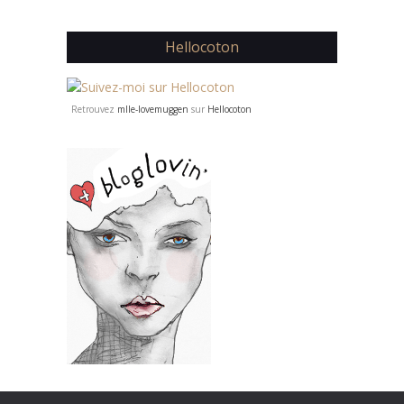
Hellocoton
Retrouvez
mlle-lovemuggen
sur
Hellocoton