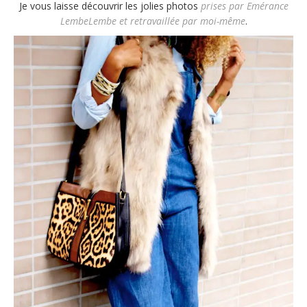
Je vous laisse découvrir les jolies photos
prises par
Emérance
LembeLembe
et retravaillée par moi-même
.