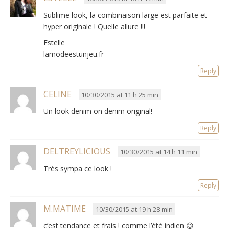
Sublime look, la combinaison large est parfaite et
hyper originale ! Quelle allure !!!
Estelle
lamodeestunjeu.fr
Reply
CELINE
10/30/2015 at 11 h 25 min
Un look denim on denim original!
Reply
DELTREYLICIOUS
10/30/2015 at 14 h 11 min
Très sympa ce look !
Reply
M.MATIME
10/30/2015 at 19 h 28 min
c’est tendance et frais ! comme l’été indien 😉