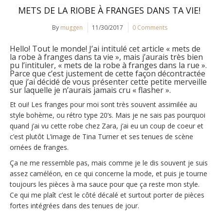
METS DE LA RIOBE À FRANGES DANS TA VIE!
By
muggen
11/30/2017
0 Comments
Hello! Tout le monde! J’ai intitulé cet article « mets de
la robe à franges dans ta vie », mais j’aurais très bien
pu l’intituler, « mets de la robe à franges dans la rue ».
Parce que c’est justement de cette façon décontractée
que j’ai décidé de vous présenter cette petite merveille
sur laquelle je n’aurais jamais cru « flasher ».
Et oui! Les franges pour moi sont très souvent assimilée au
style bohème, ou rétro type 20’s. Mais je ne sais pas pourquoi
quand j’ai vu cette robe chez Zara, j’ai eu un coup de coeur et
c’est plutôt L’image de Tina Turner et ses tenues de scène
ornées de franges.
Ça ne me ressemble pas, mais comme je le dis souvent je suis
assez caméléon, en ce qui concerne la mode, et puis je tourne
toujours les pièces à ma sauce pour que ça reste mon style.
Ce qui me plaît c’est le côté décalé et surtout porter de pièces
fortes intégrées dans des tenues de jour.