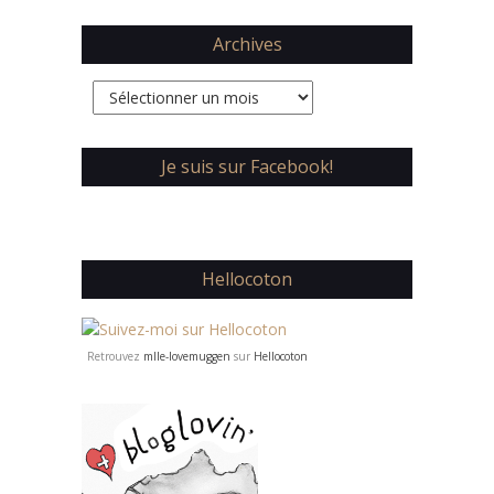
Archives
Archives
Je suis sur Facebook!
Hellocoton
Retrouvez
mlle-lovemuggen
sur
Hellocoton