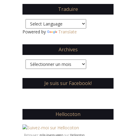
Traduire
Powered by
Translate
Archives
Archives
Je suis sur Facebook!
Hellocoton
Retrouvez
mlle-lovemuggen
sur
Hellocoton