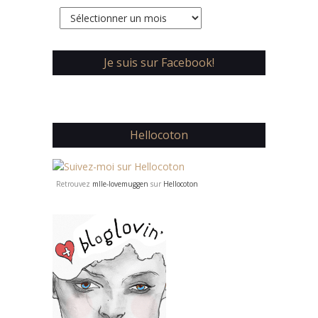
Archives
Je suis sur Facebook!
Hellocoton
Retrouvez
mlle-lovemuggen
sur
Hellocoton