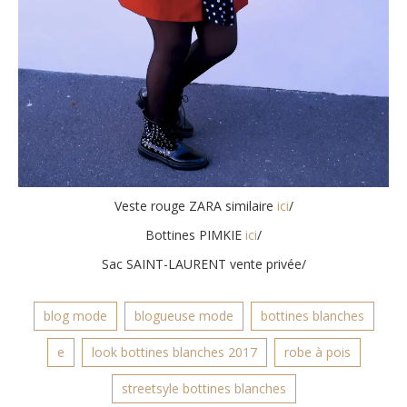
Veste rouge ZARA similaire
ici
/
Bottines PIMKIE
ici
/
Sac SAINT-LAURENT vente privée/
blog mode
blogueuse mode
bottines blanches
e
look bottines blanches 2017
robe à pois
streetsyle bottines blanches